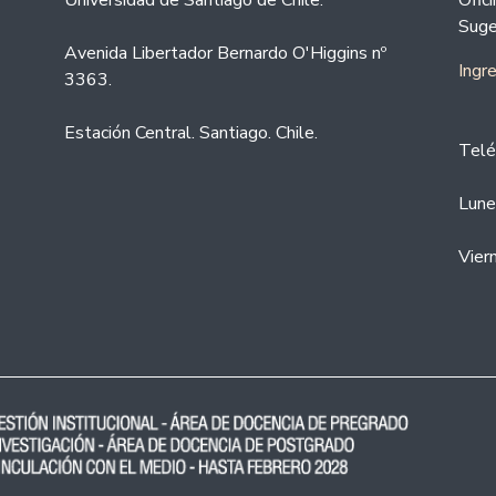
Universidad de Santiago de Chile.
Ofic
Suge
Avenida Libertador Bernardo O'Higgins nº
Ingr
3363.
Estación Central. Santiago. Chile.
Telé
Lune
Vier