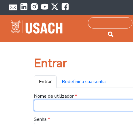
Passar para o conteúdo principal
Pesquisar
Entrar
Separadores primários
Entrar
Redefinir a sua senha
Nome de utilizador
Senha