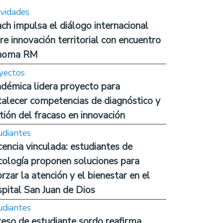
ividades
ch impulsa el diálogo internacional
re innovación territorial con encuentro
noma RM
yectos
démica lidera proyecto para
talecer competencias de diagnóstico y
tión del fracaso en innovación
udiantes
encia vinculada: estudiantes de
cología proponen soluciones para
orzar la atención y el bienestar en el
pital San Juan de Dios
udiantes
reso de estudiante sordo reafirma