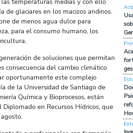
e las temperaturas medias y con ello
Act
a de glaciares en los macizos andinos.
Usa
pone de menos agua dulce para
sob
leza, para el consumo humano, los
Ge
ricultura.
Pro
Aca
a generación de soluciones que permitan
for
l es consecuencia del cambio climático
ges
dar oportunamente este complejo
Est
ría de la Universidad de Santiago de
Doc
Psi
iería Química y Bioprocesos, están
ref
el Diplomado en Recursos Hídricos, que
Hos
 agosto.
Est
Ing