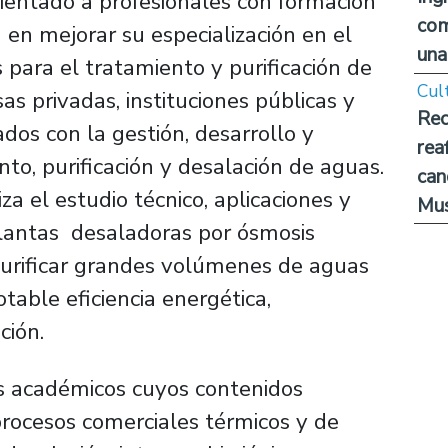
ientado a profesionales con formación
com
) en mejorar su especialización en el
una
 para el tratamiento y purificación de
Cul
s privadas, instituciones públicas y
Rec
ados con la gestión, desarrollo y
rea
to, purificación y desalación de aguas.
can
za el estudio técnico, aplicaciones y
Mus
lantas desaladoras por ósmosis
purificar grandes volúmenes de aguas
otable eficiencia energética,
ación.
s académicos cuyos contenidos
procesos comerciales térmicos y de