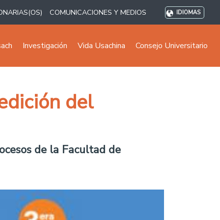
ONARIAS(OS)
COMUNICACIONES Y MEDIOS
IDIOMAS
sach
Investigación
Vida Usachina
Consejo Universitario
edición del
ocesos de la Facultad de