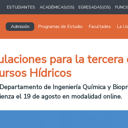
ESTUDIANTES
ACADÉMICAS(OS)
EGRESADAS(OS)
FUNCI
Navegación principal
Admisión
Programas de Estudio
Facultades
La U
ulaciones para la tercera 
rsos Hídricos
 Departamento de Ingeniería Química y Biopr
mienza el 19 de agosto en modalidad online.