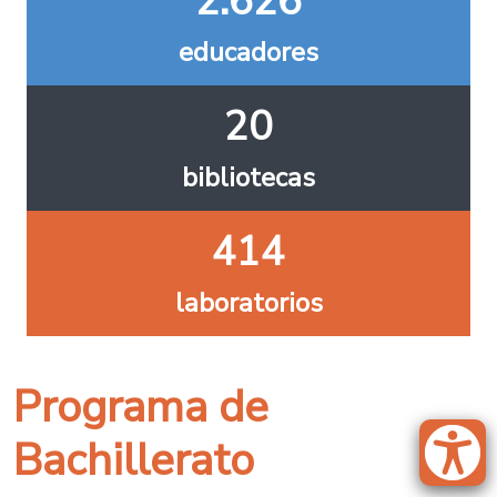
2.626
educadores
20
bibliotecas
414
laboratorios
Programa de
Bachillerato