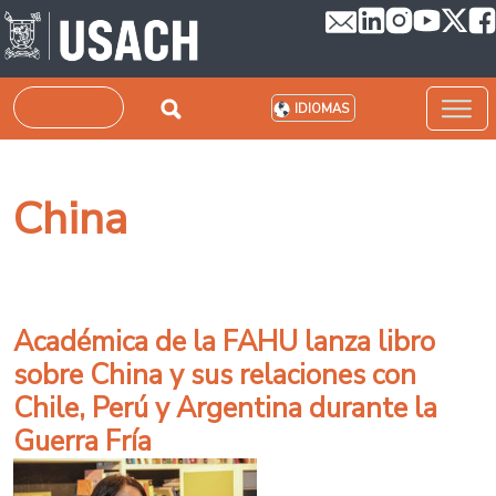
Pasar al contenido principal
Buscar
IDIOMAS
China
Académica de la FAHU lanza libro
sobre China y sus relaciones con
Chile, Perú y Argentina durante la
Guerra Fría