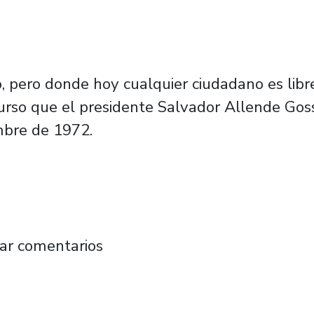
, pero donde hoy cualquier ciudadano es lib
scurso que el presidente Salvador Allende Go
mbre de 1972.
 el valor patrimonial inmaterial de los discu
ar comentarios