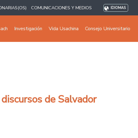
ONARIAS(OS)
COMUNICACIONES Y MEDIOS
IDIOMAS
sach
Investigación
Vida Usachina
Consejo Universitario
s discursos de Salvador