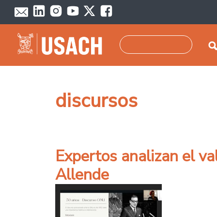
Pasar al contenido principal
Buscar
discursos
Expertos analizan el va
Allende