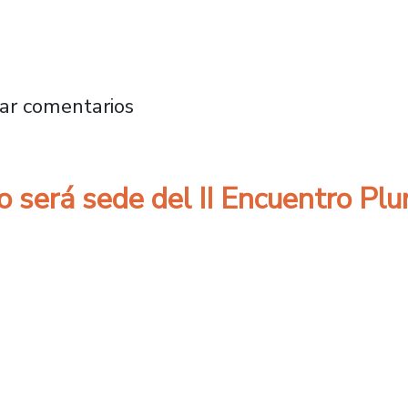
a. Diana Aurenque: Por una pandemia feminist
ar comentarios
 será sede del II Encuentro Plu