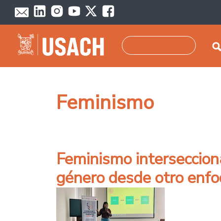
Pasar al contenido principal
Buscar
Feminismo
Feminismo intersecciona
género desde otro enf