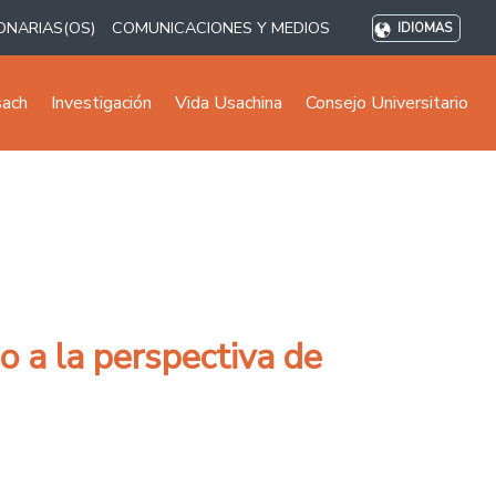
ONARIAS(OS)
COMUNICACIONES Y MEDIOS
IDIOMAS
sach
Investigación
Vida Usachina
Consejo Universitario
o a la perspectiva de