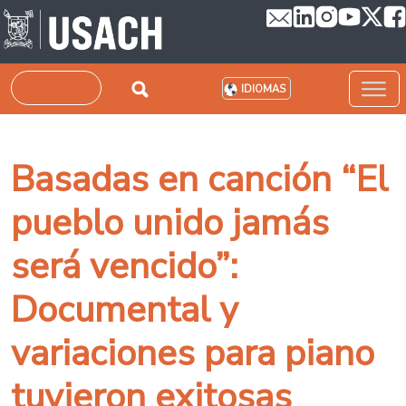
Pasar al contenido principal
Buscar
IDIOMAS
Basadas en canción “El
pueblo unido jamás
será vencido”:
Documental y
variaciones para piano
tuvieron exitosas