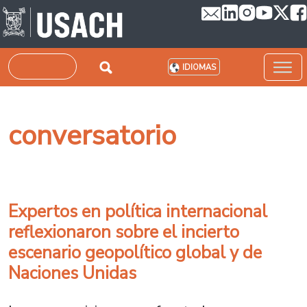
Pasar al contenido principal
Buscar
IDIOMAS
conversatorio
Expertos en política internacional
reflexionaron sobre el incierto
escenario geopolítico global y de
Naciones Unidas