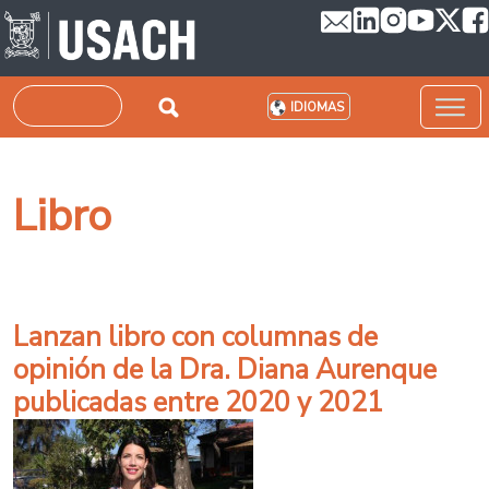
Pasar al contenido principal
Buscar
IDIOMAS
Libro
Lanzan libro con columnas de
opinión de la Dra. Diana Aurenque
publicadas entre 2020 y 2021