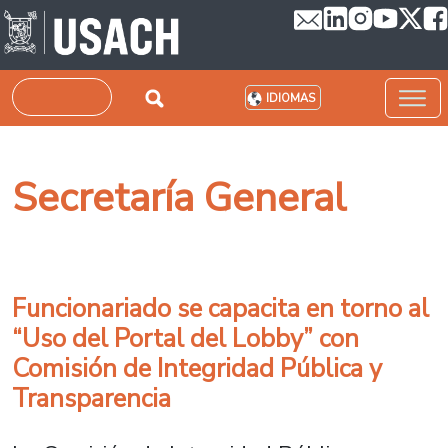
Pasar al contenido principal
Buscar
IDIOMAS
Secretaría General
Funcionariado se capacita en torno al
“Uso del Portal del Lobby” con
Comisión de Integridad Pública y
Transparencia