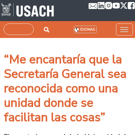
Pasar al contenido principal
Buscar
IDIOMAS
“Me encantaría que la
Secretaría General sea
reconocida como una
unidad donde se
facilitan las cosas”