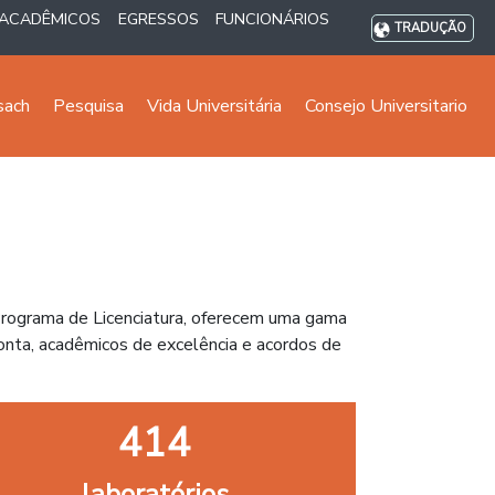
ACADÊMICOS
EGRESSOS
FUNCIONÁRIOS
TRADUÇÃO
sach
Pesquisa
Vida Universitária
Consejo Universitario
Programa de Licenciatura, oferecem uma gama
nta, acadêmicos de excelência e acordos de
414
laboratórios