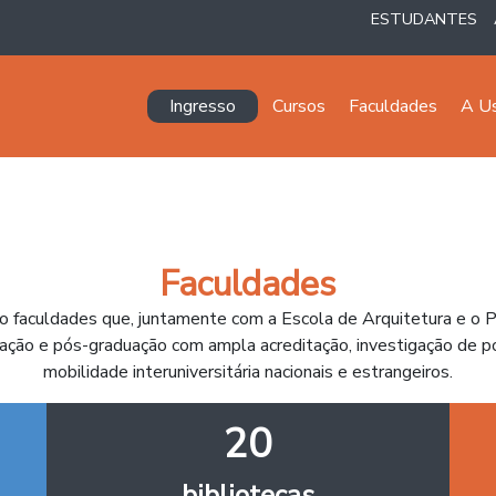
ESTUDANTES
Navegación principal
Ingresso
Cursos
Faculdades
A U
Faculdades
to faculdades que, juntamente com a Escola de Arquitetura e o 
ção e pós-graduação com ampla acreditação, investigação de po
mobilidade interuniversitária nacionais e estrangeiros.
20
bibliotecas