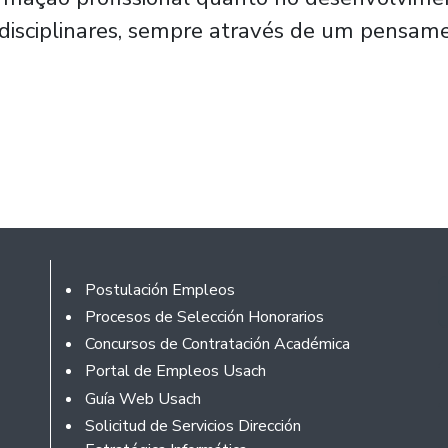
disciplinares, sempre através de um pensame
Rodapé
Postulación Empleos
Procesos de Selección Honorarios
Concursos de Contratación Académica
Portal de Empleos Usach
Guía Web Usach
Solicitud de Servicios Dirección