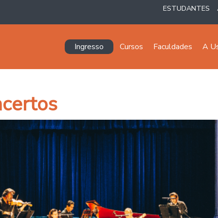
ESTUDANTES
Navegación principal
Ingresso
Cursos
Faculdades
A U
certos