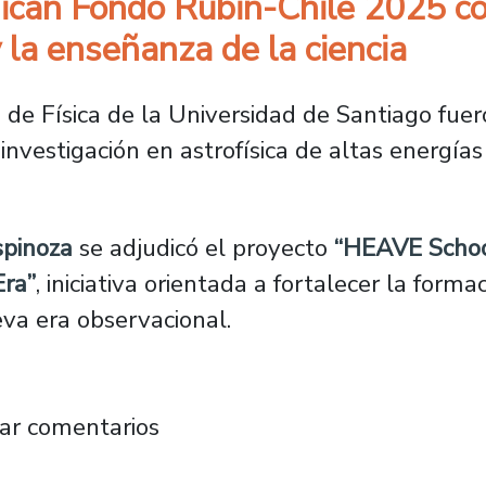
dican Fondo Rubin-Chile 2025 c
y la enseñanza de la ciencia
e Física de la Universidad de Santiago fuer
nvestigación en astrofísica de altas energías
spinoza
se adjudicó el proyecto
“HEAVE School
Era”
, iniciativa orientada a fortalecer la forma
eva era observacional.
 adjudican Fondo Rubin-Chile 2025 con proyect
ar comentarios