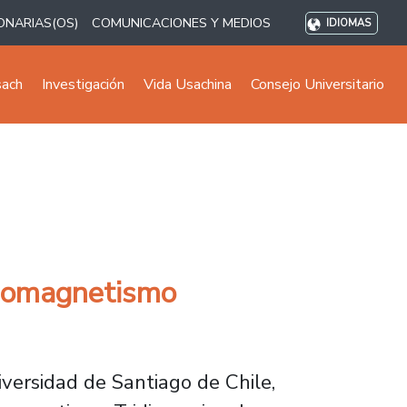
ONARIAS(OS)
COMUNICACIONES Y MEDIOS
IDIOMAS
sach
Investigación
Vida Usachina
Consejo Universitario
anomagnetismo
versidad de Santiago de Chile,