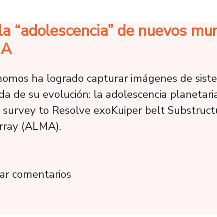
 la “adolescencia” de nuevos mu
MA
ónomos ha logrado capturar imágenes de sist
 de su evolución: la adolescencia planetaria.
urvey to Resolve exoKuiper belt Substructu
Array (ALMA).
evelan la “adolescencia” de nuevos mundos g
ar comentarios