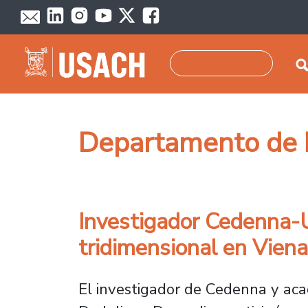
Pasar al contenido principal
Buscar
Departamento de F
Investigador Cedenna-
tridimensional en Viena
El investigador de Cedenna y aca