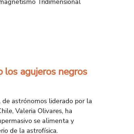
nomagnetismo Tridimensional
tismo tridimensional en Viena
 los agujeros negros
 de astrónomos liderado por la
ile, Valeria Olivares, ha
upermasivo se alimenta y
o de la astrofísica.