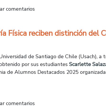
partamento de Física presenta en conferen
ar comentarios
a Física reciben distinción del 
niversidad de Santiago de Chile (Usach), a tr
 obtenido por sus estudiantes
Scarlette Sala
onia de Alumnos Destacados 2025 organizada 
eniería Física reciben distinción del Colegio
ar comentarios