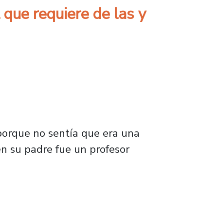
l que requiere de las y
 porque no sentía que era una
en su padre fue un profesor
equiere de las y los mejores profesionales”