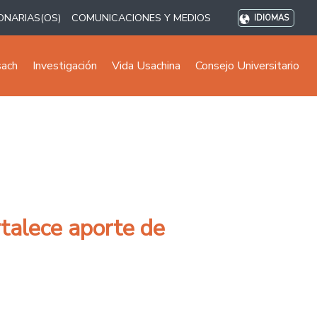
ONARIAS(OS)
COMUNICACIONES Y MEDIOS
IDIOMAS
sach
Investigación
Vida Usachina
Consejo Universitario
rtalece aporte de