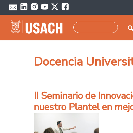
Pasar al contenido principal
Buscar
Docencia Universit
II Seminario de Innovac
nuestro Plantel en mejo