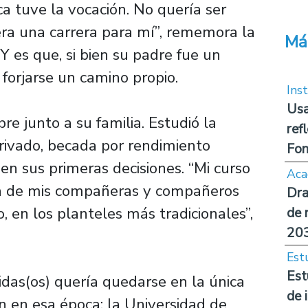
a tuve la vocación. No quería ser
era una carrera para mí”, rememora la
Má
 es que, si bien su padre fue un
 forjarse un camino propio.
Inst
Usa
pre junto a su familia. Estudió la
ref
rivado, becada por rendimiento
Fon
en sus primeras decisiones. “Mi curso
Aca
ía de mis compañeras y compañeros
Dra
o, en los planteles más tradicionales”,
de 
20
Est
Est
das(os) quería quedarse en la única
de 
n en esa época: la Universidad de