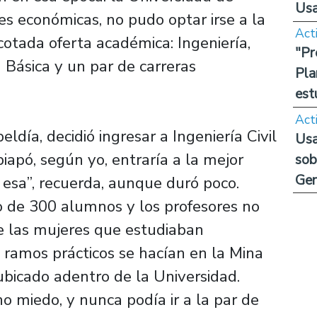
Us
s económicas, no pudo optar irse a la
Act
acotada oferta académica: Ingeniería,
"Pr
 Básica y un par de carreras
Pla
est
Act
ldía, decidió ingresar a Ingeniería Civil
Usa
piapó, según yo, entraría a la mejor
sob
Ge
 esa”, recuerda, aunque duró poco.
 de 300 alumnos y los profesores no
e las mujeres que estudiaban
s ramos prácticos se hacían en la Mina
ubicado adentro de la Universidad.
 miedo, y nunca podía ir a la par de