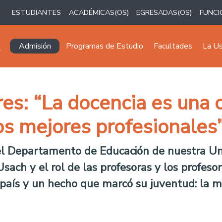
ESTUDIANTES
ACADÉMICAS(OS)
EGRESADAS(OS)
FUNCI
Navegación principal
Admisión
Programas de Estudio
Facultades
La U
es: “La docencia es una ca
los mejores profesionales
 del Departamento de Educación de nuestra Un
Usach y el rol de las profesoras y los profes
del país y un hecho que marcó su juventud: l