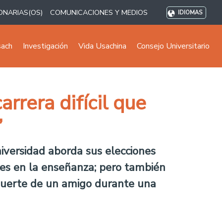
ONARIAS(OS)
COMUNICACIONES Y MEDIOS
IDIOMAS
sach
Investigación
Vida Usachina
Consejo Universitario
rrera difícil que
”
iversidad aborda sus elecciones
ores en la enseñanza; pero también
a muerte de un amigo durante una