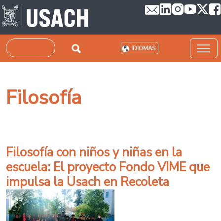
Pasar al contenido principal
Buscar
IDIOMAS
Filosofía
Filosofía con niños y niñas en la
escuela: El proyecto Fondo VIME que
impulsa la Usach en Recoleta