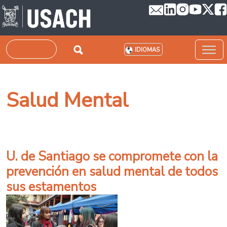
Pasar al contenido principal
Buscar
IDIOMAS
Salud Mental
U. de Santiago se compromete con la
prevención en salud mental de todos
sus estamentos