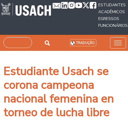
Passar para o conteúdo principal
ESTUDANTES
ACADÊMICOS
EGRESSOS
FUNCIONÁRIOS
Pesquisar
TRADUÇÃO
Estudiante Usach se
corona campeona
nacional femenina en
torneo de lucha libre