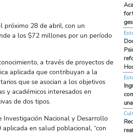
Aca
for
ges
el próximo 28 de abril, con un
Est
nde a los $72 millones por un período
Doc
Psi
ref
 conocimiento, a través de proyectos de
Hos
gica aplicada que contribuyan a la
Est
tarios que se asocian a los objetivos
Ing
cas y académicos interesados en
com
tivas de dos tipos.
una
Cul
 Investigación Nacional y Desarrollo
Rec
 aplicada en salud poblacional, “con
rea