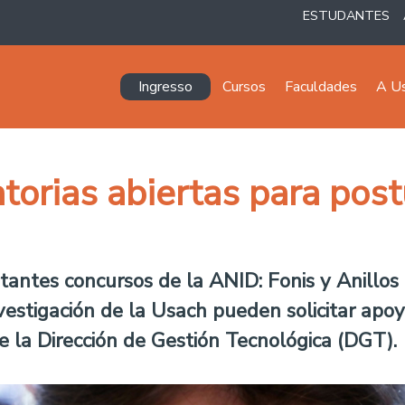
ESTUDANTES
Navegación principal
Ingresso
Cursos
Faculdades
A U
torias abiertas para post
rtantes concursos de la ANID: Fonis y Anillos
vestigación de la Usach pueden solicitar apoy
 de la Dirección de Gestión Tecnológica (DGT).