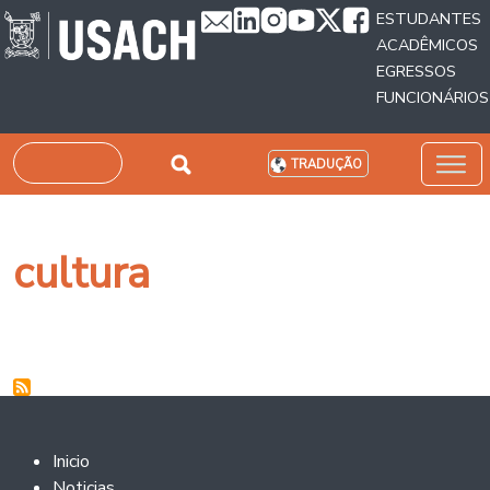
Passar para o conteúdo principal
ESTUDANTES
ACADÊMICOS
EGRESSOS
FUNCIONÁRIOS
Pesquisar
TRADUÇÃO
cultura
Footer 2
Inicio
Noticias