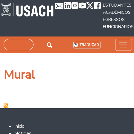
Passar para o conteúdo principal
ESTUDANTES
ACADÊMICOS
EGRESSOS
FUNCIONÁRIOS
Pesquisar
TRADUÇÃO
Mural
Footer 2
Inicio
Noticias