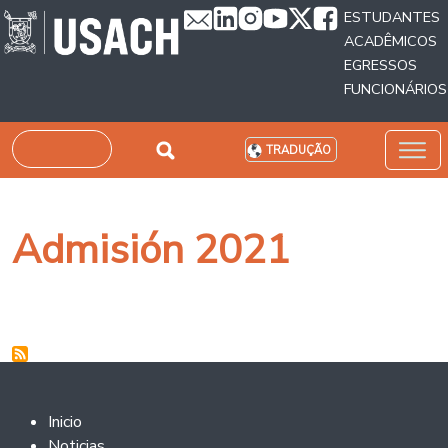
Passar para o conteúdo principal
ESTUDANTES
ACADÊMICOS
EGRESSOS
FUNCIONÁRIOS
Pesquisar
TRADUÇÃO
Admisión 2021
Footer 2
Inicio
Noticias