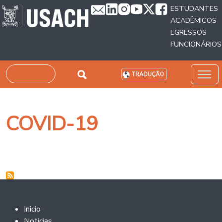
Passar para o conteúdo principal
ESTUDANTES
ACADÊMICOS
EGRESSOS
FUNCIONÁRIOS
Pesquisar
TRADUÇÃO
COVID-19
Footer 2
Inicio
Noticias