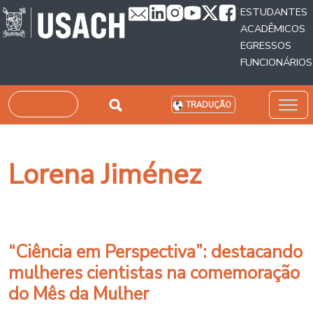
Passar para o conteúdo principal
ESTUDANTES
ACADÊMICOS
EGRESSOS
FUNCIONÁRIOS
Pesquisar
TRADUÇÃO
Lorena Jiménez
“Ciência em Perspectiva”: destacando
mulheres cientistas na comemoração
do Mês da Mulher