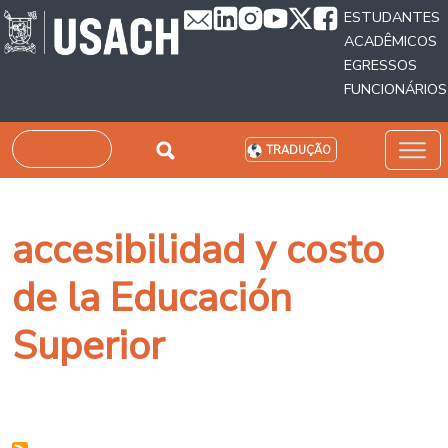
Passar para o conteúdo principal
ESTUDANTES
ACADÊMICOS
EGRESSOS
FUNCIONÁRIOS
Pesquisar
TRADUÇÃO
accesibilidad y costo
de la Educación
Superior