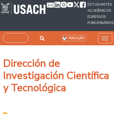
Passar para o conteúdo principal
ESTUDANTES
ACADÊMICOS
EGRESSOS
FUNCIONÁRIOS
Pesquisar
TRADUÇÃO
Dirección de
Investigación Científica
y Tecnológica