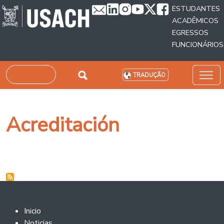
Passar para o conteúdo principal
ESTUDANTES
ACADÊMICOS
EGRESSOS
FUNCIONÁRIOS
Pesquisar
TRADUÇÃO
Acreditación
Footer 2
Inicio
Noticias