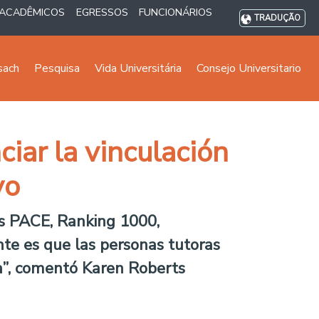
ACADÊMICOS
EGRESSOS
FUNCIONÁRIOS
TRADUÇÃO
sach
Pesquisa
Vida Universitária
Consejo Universitario
ciar la vinculación
yo
pos PACE, Ranking 1000,
nte es que las personas tutoras
ia”, comentó Karen Roberts