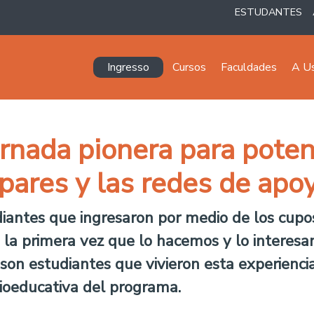
ESTUDANTES
Navegación principal
Ingresso
Cursos
Faculdades
A U
ornada pionera para poten
e pares y las redes de apo
tudiantes que ingresaron por medio de los cu
 la primera vez que lo hacemos y lo interesa
 son estudiantes que vivieron esta experienc
ioeducativa del programa.