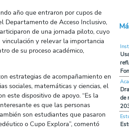
undo año que entraron por cupos de
 el Departamento de Acceso Inclusivo,
Má
rticiparon de una jornada piloto, cuyo
a vinculación y relevar la importancia
Inst
tro de su proceso académico,
Usa
ref
Fon
con estrategias de acompañamiento en
Aca
as sociales, matemáticas y ciencias, el
Dra
n este dispositivo de apoyo. “Es la
de 
interesante es que las personas
20
) también son estudiantes que pasaron
Est
edéutico o Cupo Explora”, comentó
Est