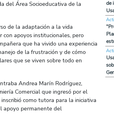
de 
a del Área Socioeducativa de la
Us
Act
rso de la adaptación a la vida
"Pr
Pla
r con apoyos institucionales, pero
est
pañera que ha vivido una experiencia
Act
manejo de la frustración y de cómo
Usa
ilares que se viven sobre todo en
sob
Ge
contraba Andrea Marín Rodríguez,
iería Comercial que ingresó por el
nscribió como tutora para la iniciativa
el apoyo permanente del