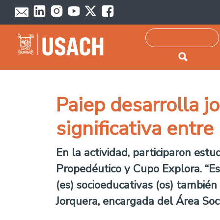
Passar para o conteúdo principal
Pesquisar
Paiep desarrolla j
significativa entr
En la actividad, participaron es
Propedéutico y Cupo Explora. “Es
(es) socioeducativas (os) también
Jorquera, encargada del Área Soc