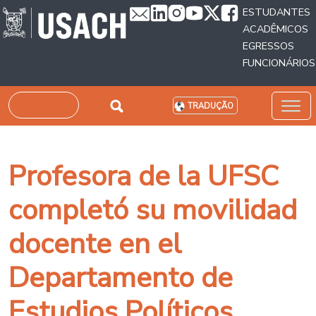
Passar para o conteúdo principal
ESTUDANTES
ACADÊMICOS
EGRESSOS
FUNCIONÁRIOS
Pesquisar
TRADUÇÃO
Profesora de la UFSC
completó su movilidad
docente en el
Departamento de
Estudios Políticos