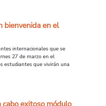
ia: “Es bueno estar en sintonía con otras u
 bienvenida en el
iantes internacionales que se
ernes 27 de marzo en el
vos estudiantes que vivirán una
nida en el Planetario Usach
a cabo exitoso módulo