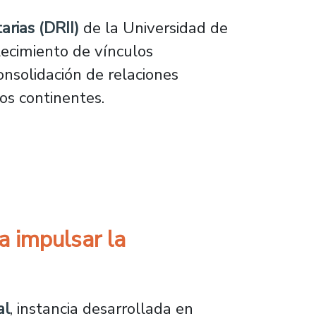
arias (DRII)
de la Universidad de
lecimiento de vínculos
onsolidación de relaciones
tos continentes.
cionales y nuevos acuerdos estratégicos en 20
a impulsar la
al
, instancia desarrollada en