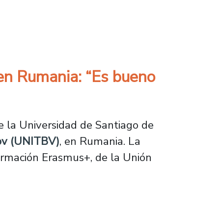
taff Training en nuestro Centro de Innovació
 en Rumania: “Es bueno
 la Universidad de Santiago de
şov (UNITBV)
, en Rumania. La
formación Erasmus+, de la Unión