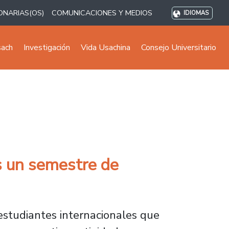
ONARIAS(OS)
COMUNICACIONES Y MEDIOS
IDIOMAS
sach
Investigación
Vida Usachina
Consejo Universitario
as un semestre de
 estudiantes internacionales que