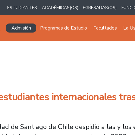
ESTUDIANTES
ACADÉMICAS(OS)
EGRESADAS(OS)
FUNCI
Navegación principal
Admisión
Programas de Estudio
Facultades
La U
estudiantes internacionales tr
idad de Santiago de Chile despidió a las y los