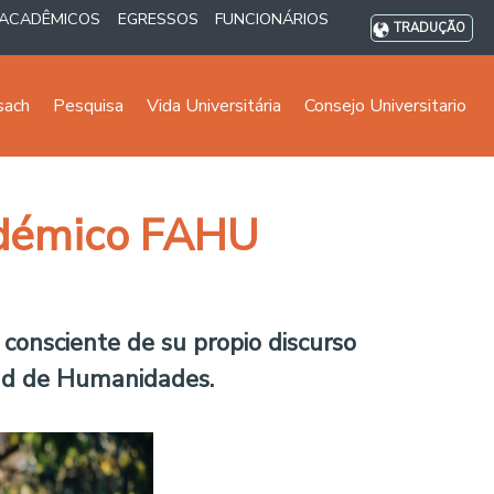
ACADÊMICOS
EGRESSOS
FUNCIONÁRIOS
TRADUÇÃO
sach
Pesquisa
Vida Universitária
Consejo Universitario
adémico FAHU
consciente de su propio discurso
tad de Humanidades.