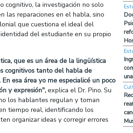
o cognitivo, la investigación no solo
Est
n las reparaciones en el habla, sino
Doc
Psi
onial que cuestiona el ideal del
ref
 identidad del estudiante en su propio
Hos
Est
Ing
tica, que es un área de la lingüística
com
s cognitivos tanto del habla de
una
 En esa área yo me especialicé un poco
Cul
ón y expresión",
explica el Dr. Pino. Su
Rec
mo los hablantes regulan y toman
rea
en tiempo real, identificando los
can
en organizar ideas y corregir errores
Mus