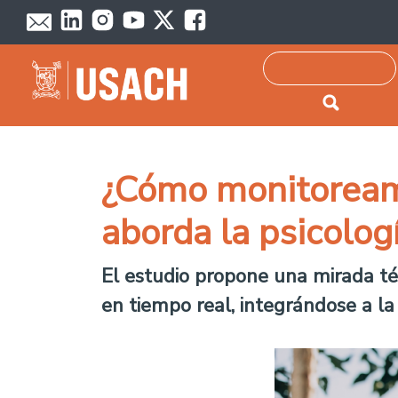
Passar para o conteúdo principal
Pesquisar
¿Cómo monitoream
aborda la psicolog
El estudio propone una mirada té
en tiempo real, integrándose a l