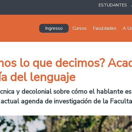
ESTUDANTES
Navegación principal
Ingresso
Cursos
Faculdades
A U
os lo que decimos? Ac
ía del lenguaje
cnica y decolonial sobre cómo el hablante es 
a actual agenda de investigación de la Facul