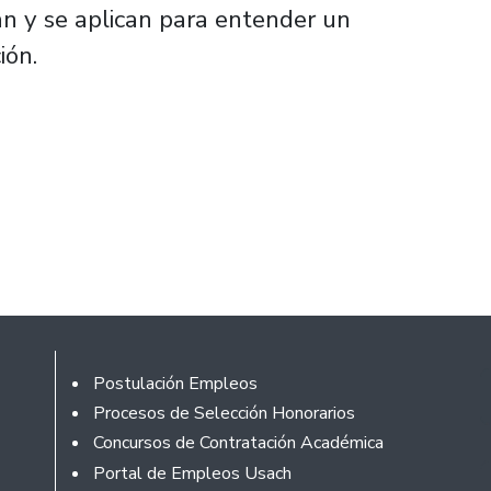
n y se aplican para entender un
ión.
Rodapé
Postulación Empleos
Procesos de Selección Honorarios
Concursos de Contratación Académica
Portal de Empleos Usach