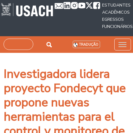
Passar para o conteúdo principal
ESTUDANTES
ACADÊMICOS
EGRESSOS
FUNCIONÁRIOS
Pesquisar
TRADUÇÃO
Investigadora lidera
proyecto Fondecyt que
propone nuevas
herramientas para el
control y monitoreo de