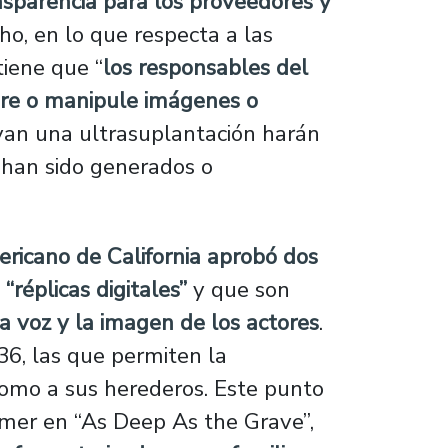
nsparencia para los proveedores y
ho, en lo que respecta a las
tiene que “
los responsables del
ere o manipule imágenes o
yan una ultrasuplantación harán
 han sido generados o
ricano de California aprobó dos
“réplicas digitales”
y que son
la voz y la imagen de los actores
.
6, las que permiten la
 como a sus herederos. Este punto
ilmer en “As Deep As the Grave”,