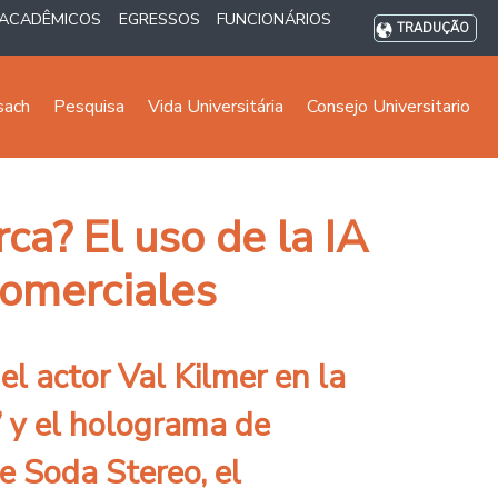
ACADÊMICOS
EGRESSOS
FUNCIONÁRIOS
TRADUÇÃO
sach
Pesquisa
Vida Universitária
Consejo Universitario
ca? El uso de la IA
comerciales
el actor Val Kilmer en la
” y el holograma de
e Soda Stereo, el