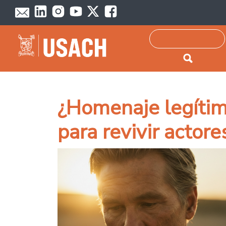
Passar para o conteúdo principal
Pesquisar
¿Homenaje legítimo
para revivir actor