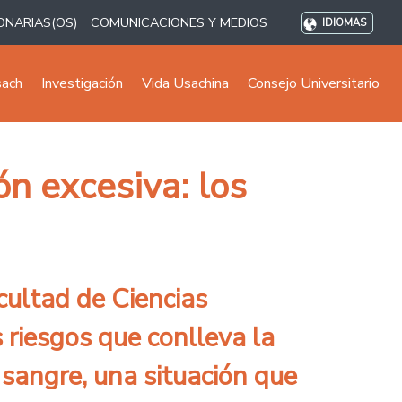
ONARIAS(OS)
COMUNICACIONES Y MEDIOS
IDIOMAS
sach
Investigación
Vida Usachina
Consejo Universitario
n excesiva: los
cultad de Ciencias
 riesgos que conlleva la
 sangre, una situación que