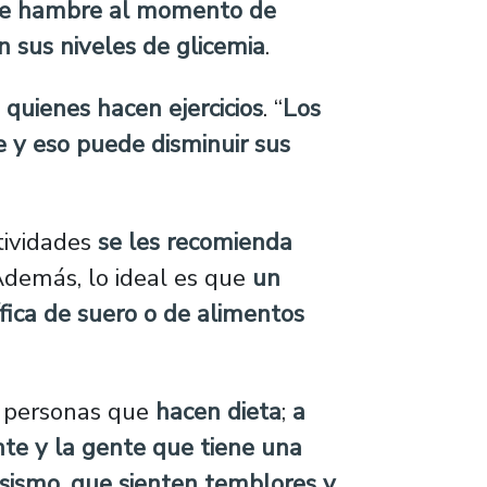
ne hambre al momento de
n sus niveles de glicemia
.
a
quienes hacen ejercicios
. “
Los
 y eso puede disminuir sus
ctividades
se les recomienda
 Además, lo ideal es que
un
ífica de suero o de alimentos
s personas que
hacen dieta
;
a
te y la gente que tiene una
sismo, que sienten temblores y