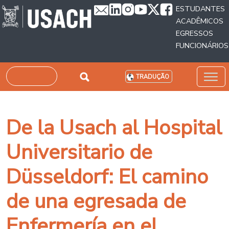
Passar para o conteúdo principal
ESTUDANTES
ACADÊMICOS
EGRESSOS
FUNCIONÁRIOS
Pesquisar
TRADUÇÃO
De la Usach al Hospital
Universitario de
Düsseldorf: El camino
de una egresada de
Enfermería en el