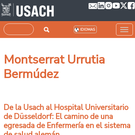
Pasar al contenido principal
Buscar
IDIOMAS
Montserrat Urrutia
Bermúdez
De la Usach al Hospital Universitario
de Düsseldorf: El camino de una
egresada de Enfermería en el sistema
de salud alemán