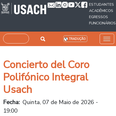
Passar para o conteúdo principal
ESTUDANTES
ACADÊMICOS
EGRESSOS
FUNCIONÁRIOS
Pesquisar
TRADUÇÃO
Concierto del Coro
Polifónico Integral
Usach
Fecha
Quinta, 07 de Maio de 2026 -
19:00