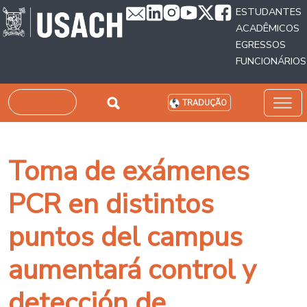
Passar para o conteúdo principal
ESTUDANTES
ACADÊMICOS
EGRESSOS
FUNCIONÁRIOS
Pesquisar
TRADUÇÃO
Toma de exámenes
PCR en distintos
puntos del campus
aumentará control y
detección de