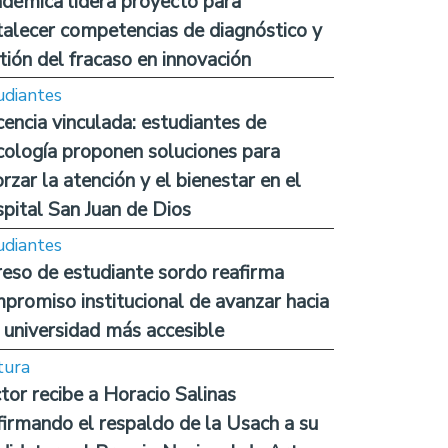
démica lidera proyecto para
talecer competencias de diagnóstico y
tión del fracaso en innovación
udiantes
encia vinculada: estudiantes de
cología proponen soluciones para
orzar la atención y el bienestar en el
pital San Juan de Dios
udiantes
reso de estudiante sordo reafirma
promiso institucional de avanzar hacia
 universidad más accesible
tura
tor recibe a Horacio Salinas
firmando el respaldo de la Usach a su