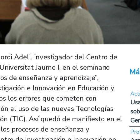
Jordi Adell, investigador del Centro de
niversitat Jaume I, en el seminario
Má
sos de enseñanza y aprendizaje”,
stigación e Innovación en Educación y
Act
os los errores que cometen con
Usa
ción al uso de las nuevas Tecnologías
sob
ón (TIC). Así quedó de manifiesto en el
Ge
 los procesos de enseñanza y
Pro
entro de Investigación e Innovación en