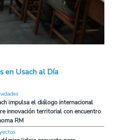
s en Usach al Día
ividades
ch impulsa el diálogo internacional
re innovación territorial con encuentro
noma RM
yectos