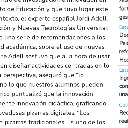
Aca
o de Educación y que tuvo lugar este
for
ges
ntexto, el experto español Jordi Adell,
ción y Nuevas Tecnologías Universitat
Est
Doc
izo una serie de recomendaciones a los
Psi
dad académica, sobre el uso de nuevas
ref
nte.Adell sostuvo que a la hora de usar
Hos
ben diseñar actividades centradas en lo
Est
 perspectiva, aseguró que “lo
Ing
sino lo que nuestros alumnos pueden
com
érico puntualizó que la innovación
una
ente innovación didáctica, graficando
Cul
ovedosas pizarras digitales. “Los
Rec
rea
 pizarras tradicionales. Es uno de los