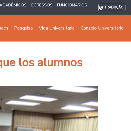
ACADÊMICOS
EGRESSOS
FUNCIONÁRIOS
TRADUÇÃO
sach
Pesquisa
Vida Universitária
Consejo Universitario
 que los alumnos