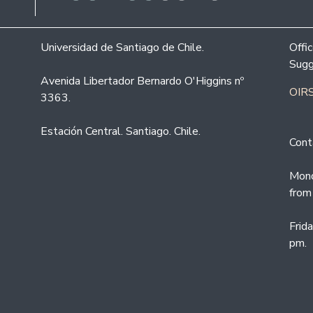
Universidad de Santiago de Chile.
Offi
Sugg
Avenida Libertador Bernardo O'Higgins nº
OIRS
3363.
Estación Central. Santiago. Chile.
Cont
Mond
from
Frid
pm.