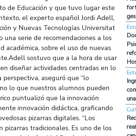
o de Educación y que tuvo lugar este
for
ges
ntexto, el experto español Jordi Adell,
ción y Nuevas Tecnologías Universitat
Est
Doc
izo una serie de recomendaciones a los
Psi
dad académica, sobre el uso de nuevas
ref
nte.Adell sostuvo que a la hora de usar
Hos
ben diseñar actividades centradas en lo
Est
 perspectiva, aseguró que “lo
Ing
sino lo que nuestros alumnos pueden
com
érico puntualizó que la innovación
una
ente innovación didáctica, graficando
Cul
ovedosas pizarras digitales. “Los
Rec
rea
 pizarras tradicionales. Es uno de los
can