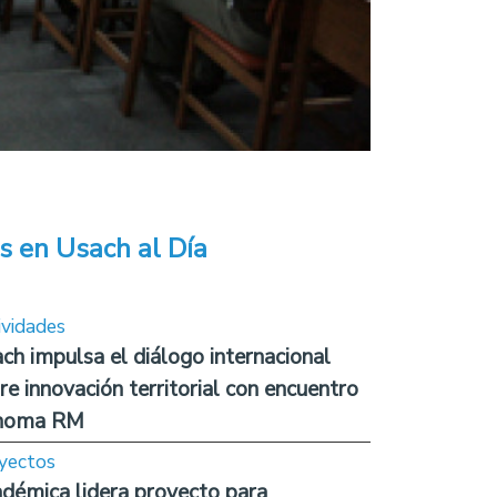
s en Usach al Día
ividades
ch impulsa el diálogo internacional
re innovación territorial con encuentro
noma RM
yectos
démica lidera proyecto para