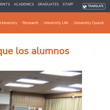
DENTS
ACADEMICS
GRADUATES
STAFF
TRANSLATE
University
Research
University Life
University Council
 que los alumnos