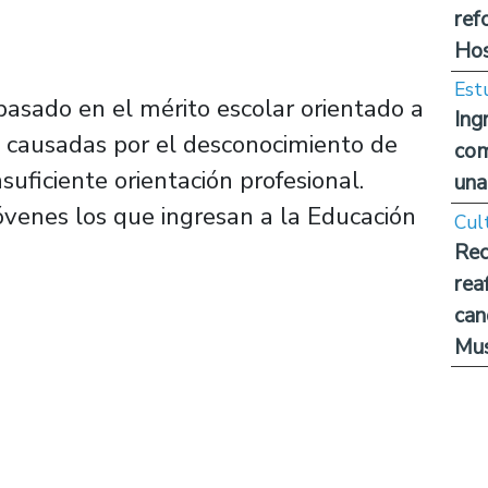
ref
Hos
Est
basado en el mérito escolar orientado a
Ing
ia causadas por el desconocimiento de
com
nsuficiente orientación profesional.
una
venes los que ingresan a la Educación
Cul
Rec
rea
can
Mus