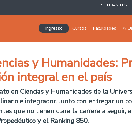
ESTUDANTES
Navegación principal
Ingresso
Cursos
Faculdades
A U
iencias y Humanidades: P
ón integral en el país
erato en Ciencias y Humanidades de la Univer
plinario e integrador. Junto con entregar u
tes que no tienen clara la carrera a seguir, 
Propedéutico y el Ranking 850.