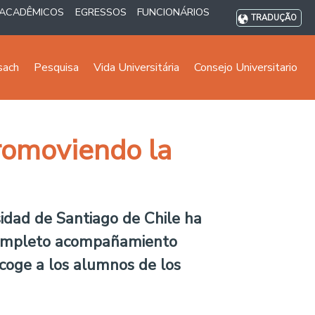
ACADÊMICOS
EGRESSOS
FUNCIONÁRIOS
TRADUÇÃO
sach
Pesquisa
Vida Universitária
Consejo Universitario
romoviendo la
sidad de Santiago de Chile ha
n completo acompañamiento
acoge a los alumnos de los