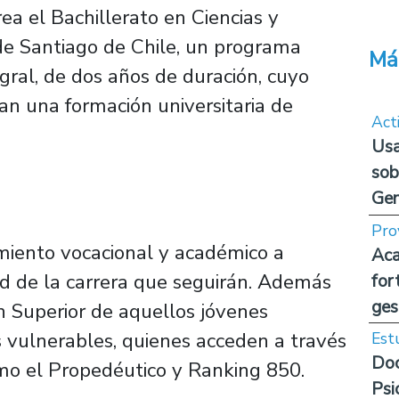
a el Bachillerato en Ciencias y
e Santiago de Chile, un programa
Má
egral, de dos años de duración, cuyo
an una formación universitaria de
Act
Usa
sob
Ge
Pro
iento vocacional y académico a
Aca
ad de la carrera que seguirán. Además
for
ges
ón Superior de aquellos jóvenes
 vulnerables, quienes acceden a través
Est
Doc
mo el Propedéutico y Ranking 850.
Psi