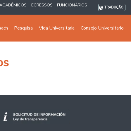
ACADÊMICOS
EGRESSOS
FUNCIONÁRIOS
TRADUÇÃO
sach
Pesquisa
Vida Universitária
Consejo Universitario
os