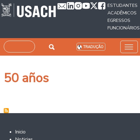
Passar para o conteúdo principal
ESTUDANTES
ACADÊMICOS
EGRESSOS
FUNCIONÁRIOS
Pesquisar
TRADUÇÃO
50 años
Footer 2
Inicio
Noticias