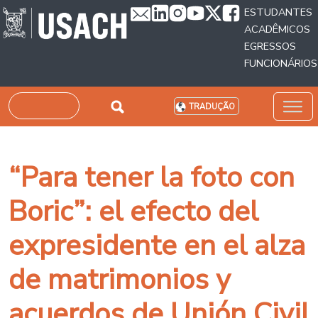
Passar para o conteúdo principal
ESTUDANTES
ACADÊMICOS
EGRESSOS
FUNCIONÁRIOS
Pesquisar
TRADUÇÃO
“Para tener la foto con
Boric”: el efecto del
expresidente en el alza
de matrimonios y
acuerdos de Unión Civil