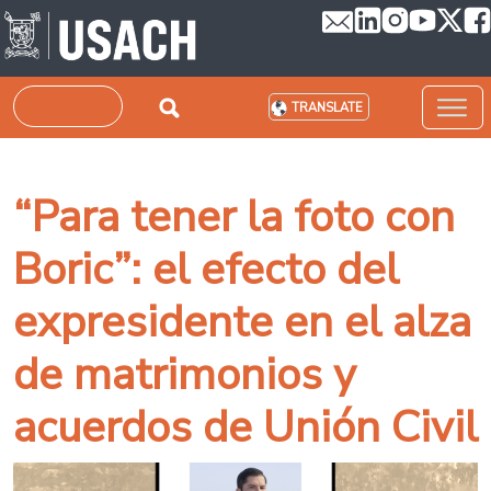
Skip to main content
Search
TRANSLATE
“Para tener la foto con
Boric”: el efecto del
expresidente en el alza
de matrimonios y
acuerdos de Unión Civil