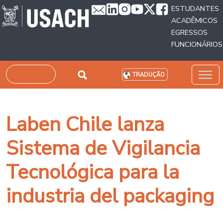
Passar para o conteúdo principal
ESTUDANTES
ACADÊMICOS
EGRESSOS
FUNCIONÁRIOS
Pesquisar
TRADUÇÃO
Laben Chile lanza
Sistema de Vigilancia
Tecnológica para la
industria del packaging