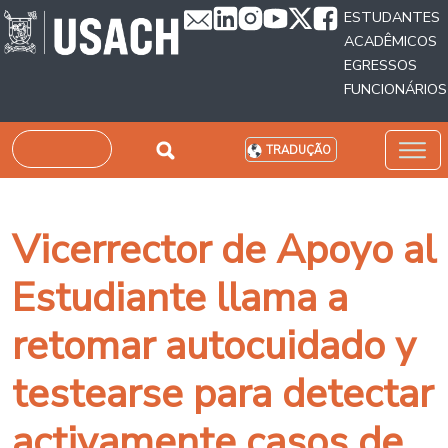
Passar para o conteúdo principal
ESTUDANTES
ACADÊMICOS
EGRESSOS
FUNCIONÁRIOS
Pesquisar
TRADUÇÃO
Vicerrector de Apoyo al
Estudiante llama a
retomar autocuidado y
testearse para detectar
activamente casos de