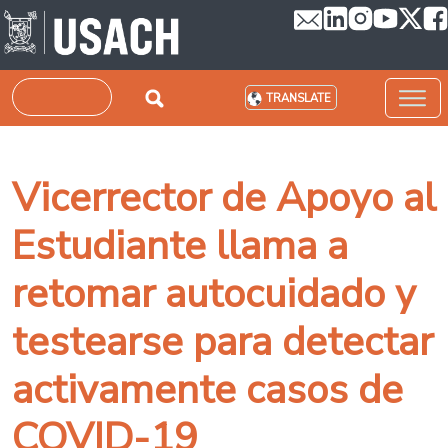
Skip to main content
Search
TRANSLATE
Vicerrector de Apoyo al
Estudiante llama a
retomar autocuidado y
testearse para detectar
activamente casos de
COVID-19