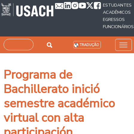
Passar para o conteúdo principal
ESTUDANTES
ACADÊMICOS
EGRESSOS
FUNCIONÁRIOS
Pesquisar
TRADUÇÃO
Programa de
Bachillerato inició
semestre académico
virtual con alta
participación